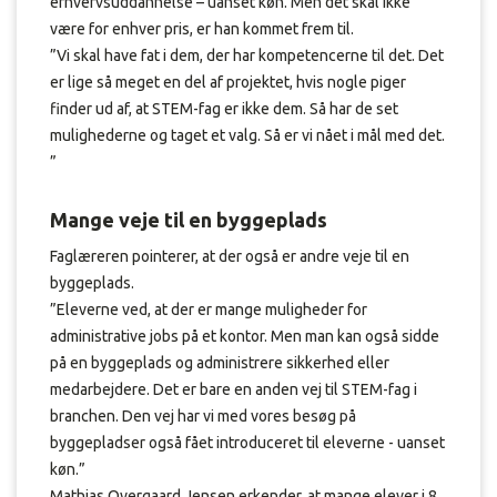
erhvervsuddannelse – uanset køn. Men det skal ikke
være for enhver pris, er han kommet frem til.
”Vi skal have fat i dem, der har kompetencerne til det. Det
er lige så meget en del af projektet, hvis nogle piger
finder ud af, at STEM-fag er ikke dem. Så har de set
mulighederne og taget et valg. Så er vi nået i mål med det.
”
Mange veje til en byggeplads
Faglæreren pointerer, at der også er andre veje til en
byggeplads.
”Eleverne ved, at der er mange muligheder for
administrative jobs på et kontor. Men man kan også sidde
på en byggeplads og administrere sikkerhed eller
medarbejdere. Det er bare en anden vej til STEM-fag i
branchen. Den vej har vi med vores besøg på
byggepladser også fået introduceret til eleverne - uanset
køn.”
Mathias Overgaard Jensen erkender, at mange elever i 8.