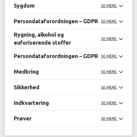
Sygdom
SE MERE
Persondataforordningen – GDPR
SE MERE
Rygning, alkohol og
SE MERE
euforiserende stoffer
Persondataforordningen – GDPR
SE MERE
Medbring
SE MERE
Sikkerhed
SE MERE
Indkvartering
SE MERE
Prøver
SE MERE