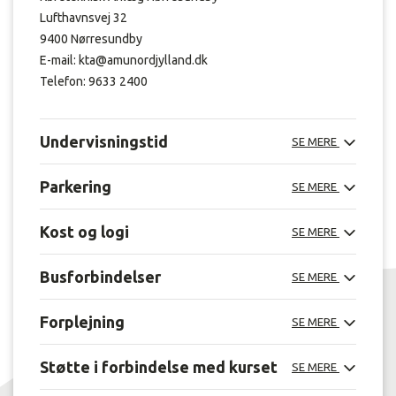
Lufthavnsvej 32
9400 Nørresundby
E-mail: kta@amunordjylland.dk
Telefon: 9633 2400
Undervisningstid
SE MERE
Parkering
SE MERE
Kost og logi
SE MERE
Busforbindelser
SE MERE
Forplejning
SE MERE
Støtte i forbindelse med kurset
SE MERE