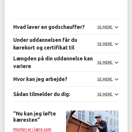
Hvad laver en godschauffør?
SE MERE
Under uddannelsen får du
SE MERE
kørekort og certifikat til
Længden på din uddannelse kan
SE MERE
variere
Hvor kan jeg arbejde?
SE MERE
Sådan tilmelder du dig:
SE MERE
"Nu kan jeg løfte
kæresten"
Morten er i lære som