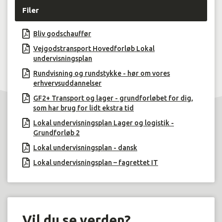
Filer
Bliv godschauffør
Vejgodstransport Hovedforløb Lokal
undervisningsplan
Rundvisning og rundstykke - hør om vores
erhvervsuddannelser
GF2+ Transport og lager - grundforløbet for dig,
som har brug for lidt ekstra tid
Lokal undervisningsplan Lager og logistik -
Grundforløb 2
Lokal undervisningsplan - dansk
Lokal undervisningsplan – fagrettet IT
Vil du se verden?