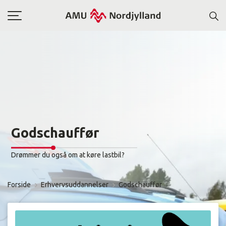
Toggle
navigation
Godschauffør
Drømmer du også om at køre lastbil?
Forside
Erhvervsuddannelser
Godschauffør