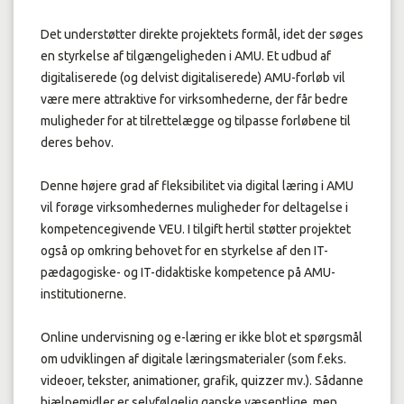
Det understøtter direkte projektets formål, idet der søges
en styrkelse af tilgængeligheden i AMU. Et udbud af
digitaliserede (og delvist digitaliserede) AMU-forløb vil
være mere attraktive for virksomhederne, der får bedre
muligheder for at tilrettelægge og tilpasse forløbene til
deres behov.
Denne højere grad af fleksibilitet via digital læring i AMU
vil forøge virksomhedernes muligheder for deltagelse i
kompetencegivende VEU. I tilgift hertil støtter projektet
også op omkring behovet for en styrkelse af den IT-
pædagogiske- og IT-didaktiske kompetence på AMU-
institutionerne.
Online undervisning og e-læring er ikke blot et spørgsmål
om udviklingen af digitale læringsmaterialer (som f.eks.
videoer, tekster, animationer, grafik, quizzer mv.). Sådanne
hjælpemidler er selvfølgelig ganske væsentlige, men