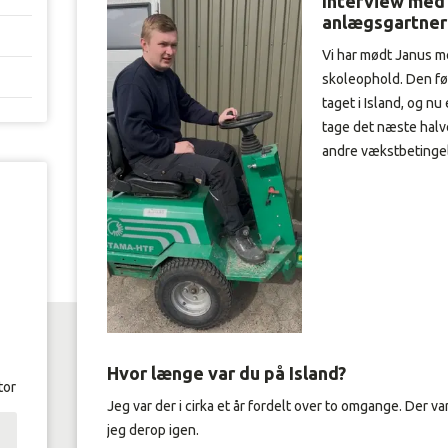
Interview med 
anlægsgartner
Vi har mødt Janus m
skoleophold. Den før
taget i Island, og nu
tage det næste halv
andre vækstbetingel
Hvor længe var du på Island?
tor
Jeg var der i cirka et år fordelt over to omgange. Der v
jeg derop igen.