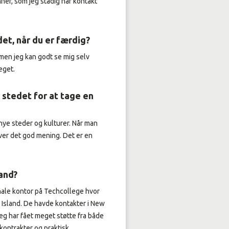
ner, som jeg stadig har kontakt
det, når du er færdig?
 men jeg kan godt se mig selv
eget.
i stedet for at tage en
nye steder og kulturer. Når man
 giver det god mening. Det er en
and?
onale kontor på Techcollege hvor
 Island. De havde kontakter i New
eg har fået meget støtte fra både
 kontrakter og praktisk