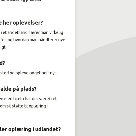
e her oplevelser?
i et andet land, lærer man virkelig
g for, og hvordan man håndterer nye
igt.
d?
fsted og opleve noget helt nyt.
falde på plads?
men med hjælp har det været ret
omisk støtte til oplæring i
ller oplæring i udlandet?