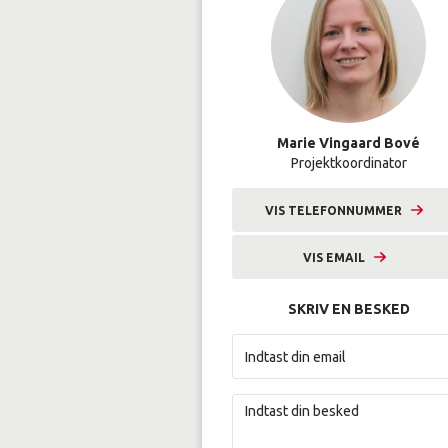
Marie Vingaard Bové
Projektkoordinator
VIS TELEFONNUMMER
9633 2228
VIS EMAIL
mvb@amunordjylland.dk
SKRIV EN BESKED