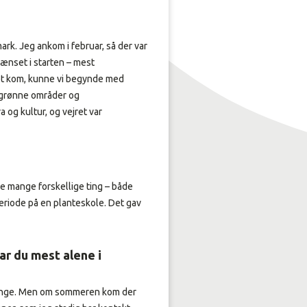
rk. Jeg ankom i februar, så der var
ænset i starten – mest
ret kom, kunne vi begynde med
 grønne områder og
 og kultur, og vejret var
øve mange forskellige ting – både
periode på en planteskole. Det gav
var du mest alene i
nge unge. Men om sommeren kom der