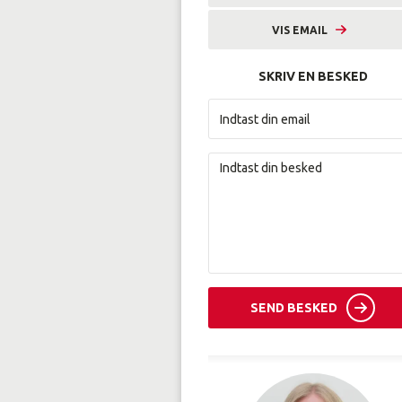
VIS EMAIL
pchr@amunordjylland.dk
SKRIV EN BESKED
SEND BESKED