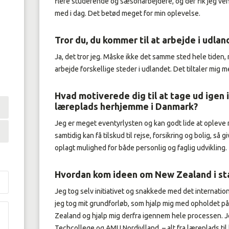
flere studerende og sæsonarbejdere, og der fik jeg ven
med i dag. Det betød meget for min oplevelse.
Tror du, du kommer til at arbejde i udlan
Ja, det tror jeg. Måske ikke det samme sted hele tiden,
arbejde forskellige steder i udlandet. Det tiltaler mig m
Hvad motiverede dig til at tage ud igen 
læreplads herhjemme i Danmark?
Jeg er meget eventyrlysten og kan godt lide at opleve 
samtidig kan få tilskud til rejse, forsikring og bolig, så
oplagt mulighed for både personlig og faglig udvikling.
Hvordan kom ideen om New Zealand i st
Jeg tog selv initiativet og snakkede med det internati
jeg tog mit grundforløb, som hjalp mig med opholdet på
Zealand og hjalp mig derfra igennem hele processen. J
Techcollege og AMU Nordjylland, – alt fra læreplads til