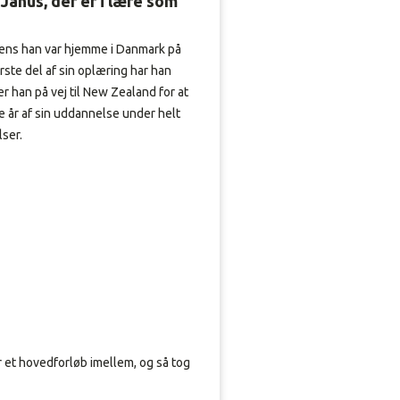
Janus, der er i lære som
ens han var hjemme i Danmark på
ste del af sin oplæring har han
 er han på vej til New Zealand for at
e år af sin uddannelse under helt
ser.
ar et hovedforløb imellem, og så tog