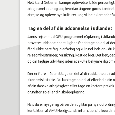
Helt klart! Det er en kæmpe oplevelse, både personligt 
arbejdsmetoder og ser, hvordan tingene gøres i andre 
at rejse og opleve nye kulturer. Jeg vil helt klart anbefal
Tag en del af din uddannelse i udlandet
Janus rejser med OPU-programmet (Oplæring i Udlandet
erhvervsuddannelser mulighed for at tage en del af d
får du ikke bare faglig erfaring og kulturel indsigt – du
rejseomkostninger, forsikring, kost og logi. Det betyde
og din faglige udvikling uden at skulle bekymre dig om
Der er flere måder at tage en del af din uddannelse i u
økonomisk støtte. Du kan tage en del af eller hele din 
af din danske arbejdsgiver eller tage en kortere praktik i
grundforløb eller din skoleoplæring.
Hvis du er nysgerrig på verden og klar på nye udfordring
kontakt en af AMU Nordjyllands internationale koordina