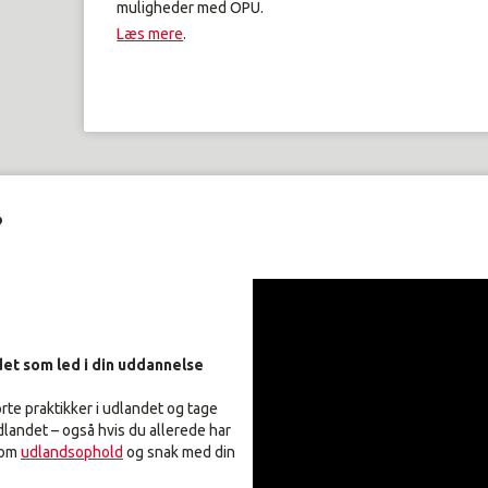
muligheder med OPU.
Læs mere
.
?
det som led i din uddannelse
rte praktikker i udlandet og tage
udlandet – også hvis du allerede har
 om
udlandsophold
og snak med din