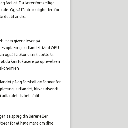
og fagligt. Du lærer forskellige
lande. Og så får du muligheden for
e det til andre.
), som giver elever på
eres oplæring i udlandet. Med OPU
 kan også få økonomisk støtte til
r, at du kan fokusere på oplevelsen
 økonomien.
dlandet på og forskellige former for
oplæring i udlandet, blive udsendt
 udlandet i løbet af dit
er, så spørg din lærer eller
torer for at høre mere om dine