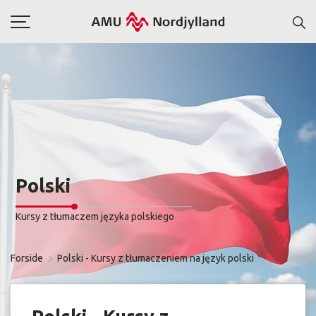
Toggle
navigation
Polski
Kursy z tłumaczem języka polskiego
Forside
Polski - Kursy z tłumaczeniem na język polski