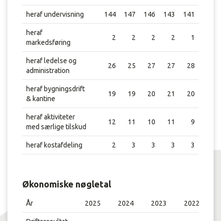
heraf undervisning
144
147
146
143
141
heraf
2
2
2
2
1
markedsføring
heraf ledelse og
26
25
27
27
28
administration
heraf bygningsdrift
19
19
20
21
20
& kantine
heraf aktiviteter
12
11
10
11
9
med særlige tilskud
heraf kostafdeling
2
3
3
3
3
Økonomiske nøgletal
År
2025
2024
2023
2022
2