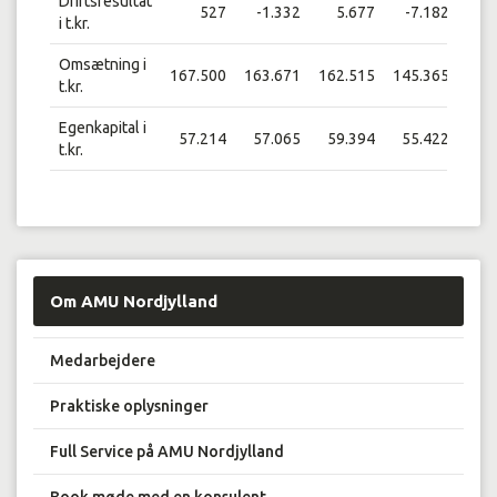
Driftsresultat
527
-1.332
5.677
-7.182
i t.kr.
Omsætning i
167.500
163.671
162.515
145.365
145
t.kr.
Egenkapital i
57.214
57.065
59.394
55.422
56
t.kr.
Om AMU Nordjylland
Medarbejdere
Praktiske oplysninger
Full Service på AMU Nordjylland