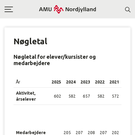
Toggle
navigation
Nøgletal
Nøgletal for elever/kursister og
medarbejdere
År
2025
2024
2023
2022
2021
Aktivitet,
602
582
657
582
572
årselever
Medarbejdere
205
207
208
207
202