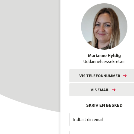
Marianne Hyldig
Uddannelsessekretær
VIS TELEFONNUMMER
9633 2601
VIS EMAIL
mhyl@amunordjylland.dk
SKRIV EN BESKED