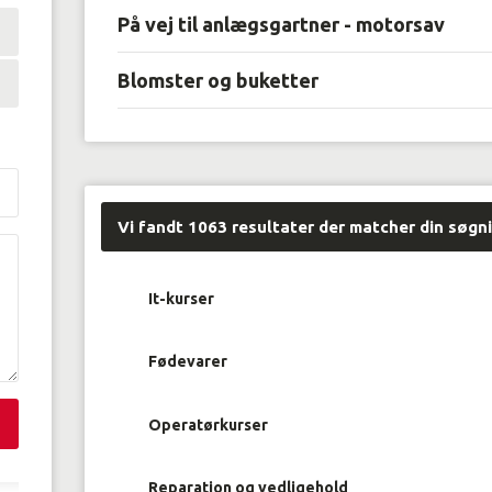
På vej til anlægsgartner - motorsav
Blomster og buketter
Vi fandt
1063
resultater der matcher din søgn
It-kurser
Fødevarer
Operatørkurser
Reparation og vedligehold