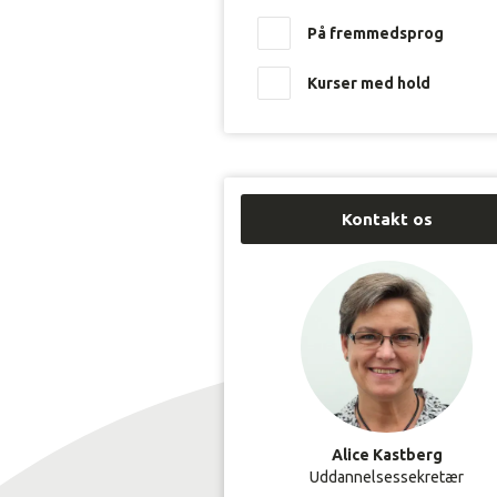
værdier
vælges
På fremmedsprog
i
dette
Kurser med hold
filter,
opdateres
kursuslisten
på
siden,
ud
Kontakt os
fra
den
indtastede
filtrering.
Alice Kastberg
Uddannelsessekretær