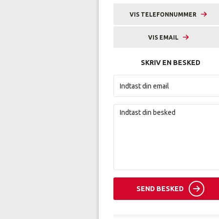
VIS TELEFONNUMMER
9633 2243
VIS EMAIL
alka@amunordjylland.dk
SKRIV EN BESKED
SEND BESKED