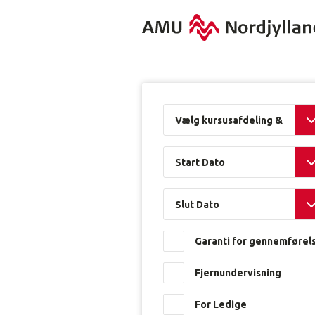
Indeholder
Vælg kursusafdeling & By
flere
felter
til
Start Dato
at
præcisere
og
Slut Dato
filtrere
på
kurserne
Garanti for gennemførel
i
kursuslisten
Fjernundervisning
på
siden.
For Ledige
Når