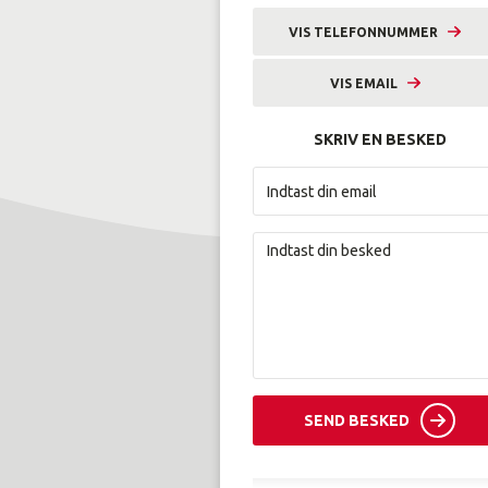
VIS TELEFONNUMMER
9633 2255
VIS EMAIL
syl@amunordjylland.dk
SKRIV EN BESKED
SEND BESKED