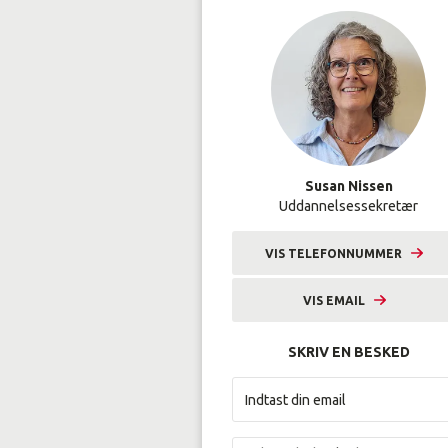
Susan Nissen
Uddannelsessekretær
VIS TELEFONNUMMER
9633 2229
VIS EMAIL
sni@amunordjylland.dk
SKRIV EN BESKED