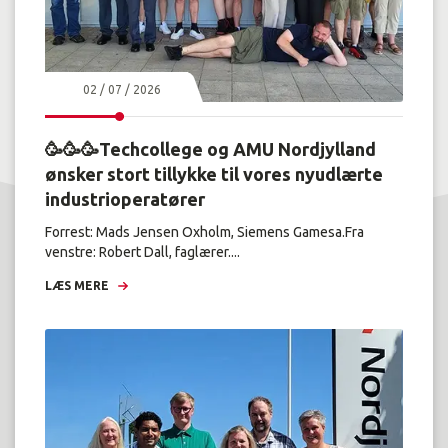
02 / 07 / 2026
🥳🥳🥳Techcollege og AMU Nordjylland
ønsker stort tillykke til vores nyudlærte
industrioperatører
Forrest: Mads Jensen Oxholm, Siemens Gamesa.Fra
venstre: Robert Dall, faglærer....
LÆS MERE