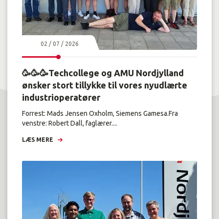
02 / 07 / 2026
🥳🥳🥳Techcollege og AMU Nordjylland
ønsker stort tillykke til vores nyudlærte
industrioperatører
Forrest: Mads Jensen Oxholm, Siemens Gamesa.Fra
venstre: Robert Dall, faglærer....
LÆS MERE