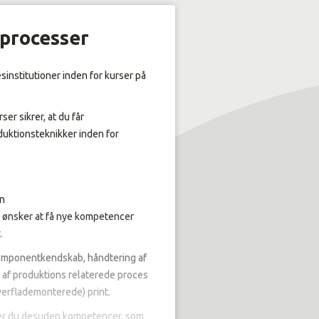
processer
institutioner inden for kurser på
r sikrer, at du får
uktionsteknikker inden for
en
n ønsker at få nye kompetencer
.
komponentkendskab, håndtering af
n af produktions relaterede proces
verflademonterede) print.
er du desuden kompetencer, som