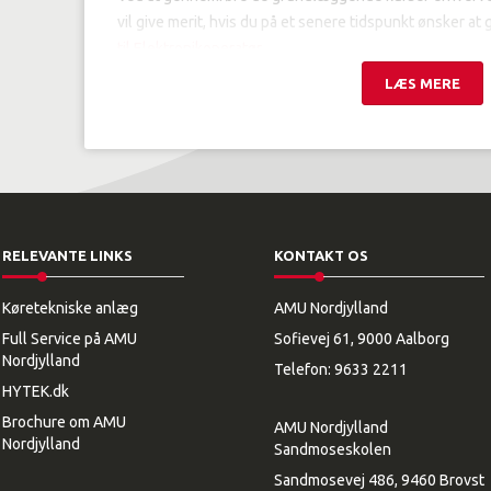
vil give merit, hvis du på et senere tidspunkt ønsker a
til Elektronikoperatør.
LÆS MERE
RELEVANTE LINKS
KONTAKT OS
Køretekniske anlæg
AMU Nordjylland
Full Service på AMU
Sofievej 61, 9000 Aalborg
Nordjylland
Telefon:
9633 2211
HYTEK.dk
Brochure om AMU
AMU Nordjylland
Nordjylland
Sandmoseskolen
Sandmosevej 486, 9460 Brovst