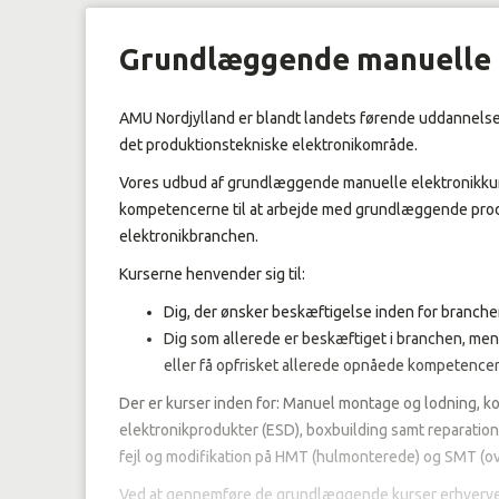
Grundlæggende manuelle 
AMU Nordjylland er blandt landets førende uddannelses
det produktionstekniske elektronikområde.
Vores udbud af grundlæggende manuelle elektronikkurse
kompetencerne til at arbejde med grundlæggende prod
elektronikbranchen.
Kurserne henvender sig til:
Dig, der ønsker beskæftigelse inden for branch
Dig som allerede er beskæftiget i branchen, me
eller få opfrisket allerede opnåede kompetencer
Der er kurser inden for: Manuel montage og lodning, 
elektronikprodukter (ESD), boxbuilding samt reparatio
fejl og modifikation på HMT (hulmonterede) og SMT (o
Ved at gennemføre de grundlæggende kurser erhverv