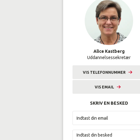
Alice Kastberg
Uddannelsessekretær
VIS TELEFONNUMMER
9633 2243
VIS EMAIL
alka@amunordjylland.dk
SKRIV EN BESKED