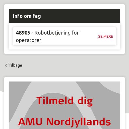
Info om fag
48905
- Robotbetjening for
SE MERE
operatører
Tilbage