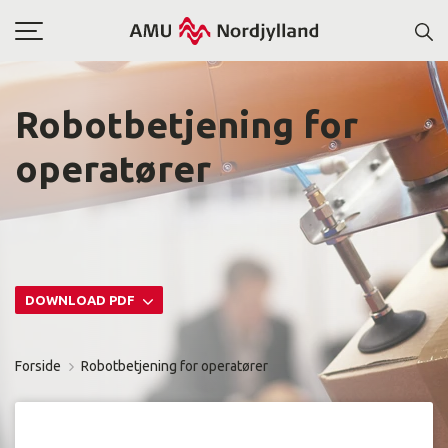
Toggle
navigation
Robotbetjening for
operatører
DOWNLOAD PDF
Forside
Robotbetjening for operatører