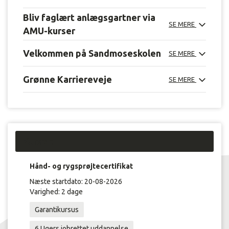
Bliv faglært anlægsgartner via
SE MERE
AMU-kurser
Velkommen på Sandmoseskolen
SE MERE
Grønne Karriereveje
SE MERE
Kurser:
Hånd- og rygsprøjtecertifikat
Næste startdato: 20-08-2026
Varighed: 2 dage
Garantikursus
6 Ugers jobrettet uddannelse