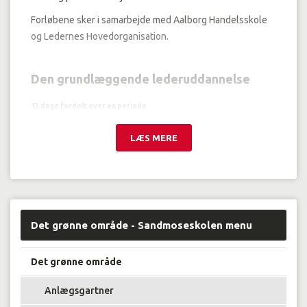
Forløbene sker i samarbejde med Aalborg Handelsskole
og Ledernes Hovedorganisation.
Den grundlæggende lederuddannelse
13 dage fordelt over en periode
Uddannelsen er målrettet såvel erfarne som nye ledere,
LÆS MERE
der ikke har en lang teoretisk uddannelsesbaggrund og
har brug for en praktisk uddannelse og en solid
værktøjskasse til daglige ledelse.
Det grønne område - Sandmoseskolen menu
Det grønne område
Anlægsgartner