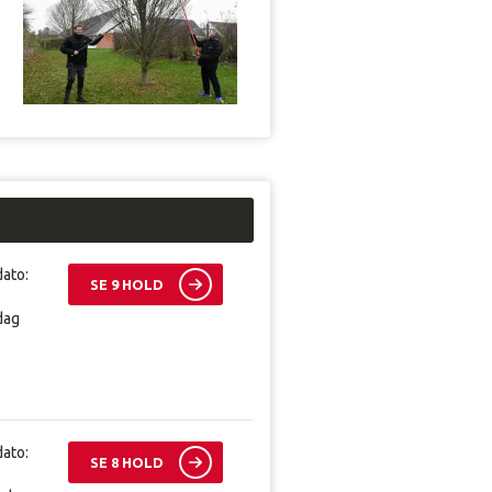
dato:
SE 9 HOLD
dag
dato:
SE 8 HOLD