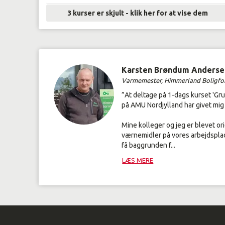
3 kurser er skjult - klik her for at vise dem
Karsten Brøndum Anderse
Varmemester, Himmerland Boligfo
”At deltage på 1-dags kurset 'G
på AMU Nordjylland har givet mig
Mine kolleger og jeg er blevet or
værnemidler på vores arbejdspla
få baggrunden f...
”
LÆS MERE
A
t
d
e
l
t
a