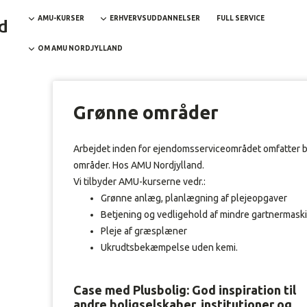
AMU-KURSER
ERHVERVSUDDANNELSER
FULL SERVICE
OM AMU NORDJYLLAND
Grønne områder
Arbejdet inden for ejendomsserviceområdet omfatter bl
områder. Hos AMU Nordjylland.
Vi tilbyder AMU-kurserne vedr.:
Grønne anlæg, planlægning af plejeopgaver
Betjening og vedligehold af mindre gartnermask
Pleje af græsplæner
Ukrudtsbekæmpelse uden kemi.
Case med Plusbolig: God inspiration til
andre boligselskaber, institutioner og