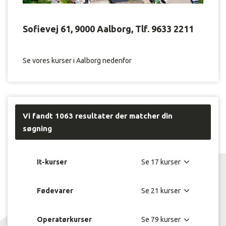
i
dette
filter,
Sofievej 61, 9000 Aalborg, Tlf. 9633 2211
opdateres
kursuslisten
på
Se vores kurser i Aalborg nedenfor
siden,
ud
fra
den
indtastede
filtrering.
Vi fandt
1063
resultater der matcher din
søgning
It-kurser
Fødevarer
Operatørkurser