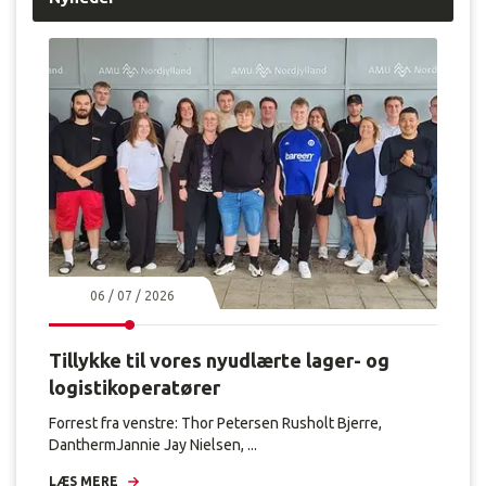
m
e
d
s
t
o
r
e
m
u
s
e
e
r
06 / 07 / 2026
,
d
Tillykke til vores nyudlærte lager- og
e
r
logistikoperatører
k
Forrest fra venstre: Thor Petersen Rusholt Bjerre,
r
DanthermJannie Jay Nielsen, ...
æ
v
LÆS MERE