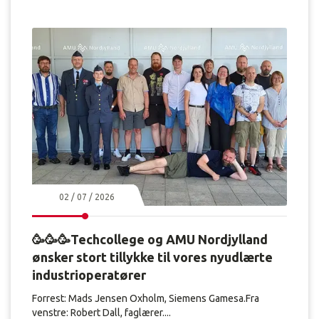
e
r
e
n
h
ø
j
e
r
e
s
i
k
k
02 / 07 / 2026
e
r
h
🥳🥳🥳Techcollege og AMU Nordjylland
e
ønsker stort tillykke til vores nyudlærte
d
,
industrioperatører
f
Forrest: Mads Jensen Oxholm, Siemens Gamesa.Fra
o
venstre: Robert Dall, faglærer....
r