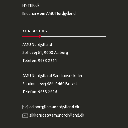
HYTEK.dk
g
e
Brochure om AMU Nordjylland
r
s
e
KONTAKT OS
n
.
AMU Nordjylland
H
a
Sofievej 61, 9000 Aalborg
n
Telefon:
9633 2211
e
r
–
AMU Nordjylland Sandmoseskolen
m
Sandmosevej 486, 9460 Brovst
e
d
Telefon:
9633 2626
e
g
aalborg@amunordjylland.dk
n
e
sikkerpost@amunordjylland.dk
o
r