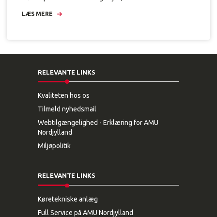
a
g
LÆS MERE
e
n
s
K
u
n
RELEVANTE LINKS
s
t
Kvaliteten hos os
m
Tilmeld nyhedsmail
u
s
Webtilgængelighed - Erklæring for AMU
e
Nordjylland
e
Miljøpolitik
r
G
o
RELEVANTE LINKS
r
m
G
Køretekniske anlæg
r
Full Service på AMU Nordjylland
e