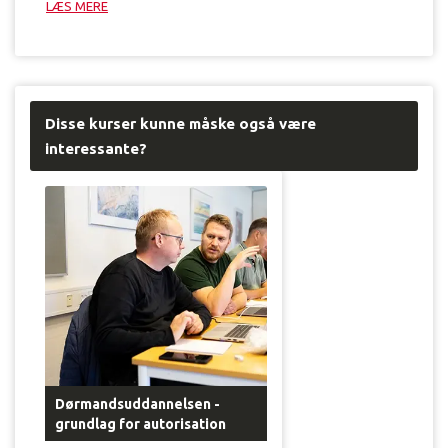
LÆS MERE
l
æ
d
e
i
S
Disse kurser kunne måske også være
k
interessante?
a
g
e
n
”
j
e
g
k
a
n
i
k
Dørmandsuddannelsen -
k
grundlag for autorisation
e