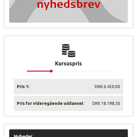
e
n
v
i
b
e
v
æ
g
e
Kursuspris
r
o
s
o
Pris 1:
DKK 6.420,00
p
i
Pris for videregående uddannet
DKK 18.198,50
e
n
l
i
g
a
Nyheder