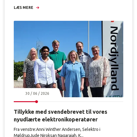
k
LÆS MERE
l
a
r
e
r
t
e
k
n
i
s
k
c
h
30 / 06 / 2026
e
f
h
Tillykke med svendebrevet til vores
o
nyudlærte elektronikoperatører
s
S
Fra venstre:Anni Winther Andersen, Selektro i
k
MøldrupJude Niroksan Nagarajah, K...