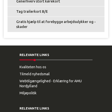
Generhverv stort kørekort
i
l
t
Tag trailerkort B/E
a
x
Gratis hjælp til at forebygge arbejdsulykker og -
a
skader
s
a
m
t
B
RELEVANTE LINKS
A
B
-
Kvaliteten hos os
k
Tilmeld nyhedsmail
u
Webtilgængelighed - Erklæring for AMU
r
Nordjylland
s
e
Miljøpolitik
r
n
e
RELEVANTE LINKS
1