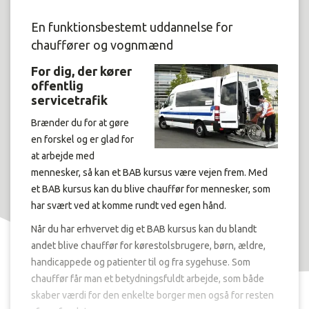
En funktionsbestemt uddannelse for
chauffører og vognmænd
For dig, der kører
offentlig
servicetrafik
Brænder du for at gøre
en forskel og er glad for
at arbejde med
mennesker, så kan et BAB kursus være vejen frem. Med
et BAB kursus kan du blive chauffør for mennesker, som
har svært ved at komme rundt ved egen hånd.
Når du har erhvervet dig et BAB kursus kan du blandt
andet blive chauffør for kørestolsbrugere, børn, ældre,
handicappede og patienter til og fra sygehuse. Som
chauffør får man et betydningsfuldt arbejde, som både
skaber værdi for den enkelte borger men også for resten