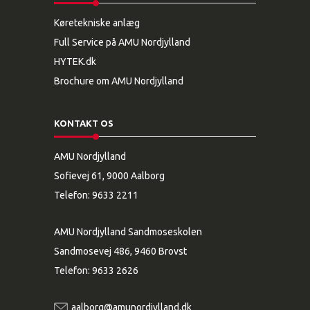
,
Køretekniske anlæg
2
o
Full Service på AMU Nordjylland
g
HYTEK.dk
3
Brochure om AMU Nordjylland
h
o
s
A
KONTAKT OS
M
U
AMU Nordjylland
N
Sofievej 61, 9000 Aalborg
o
r
Telefon:
9633 2211
d
j
AMU Nordjylland Sandmoseskolen
y
l
Sandmosevej 486, 9460 Brovst
l
Telefon:
9633 2626
a
n
d
aalborg@amunordjylland.dk