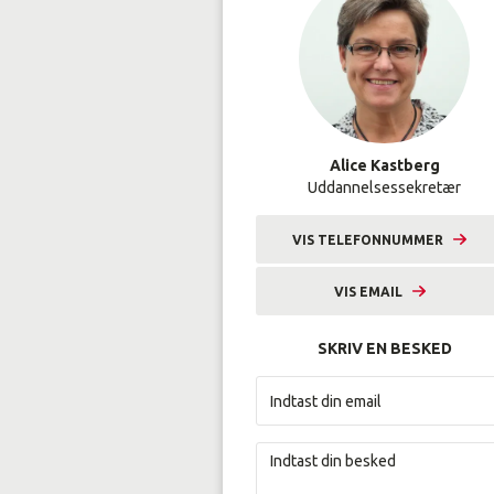
Alice Kastberg
Uddannelsessekretær
VIS TELEFONNUMMER
9633 2243
VIS EMAIL
alka@amunordjylland.dk
SKRIV EN BESKED