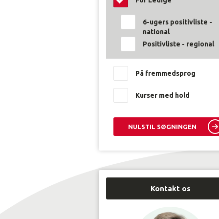
værdier
vælges
6-ugers positivliste -
i
national
dette
filter,
Positivliste - regional
opdateres
kursuslisten
på
På fremmedsprog
siden,
ud
Kurser med hold
fra
den
indtastede
NULSTIL SØGNINGEN
filtrering.
Kontakt os