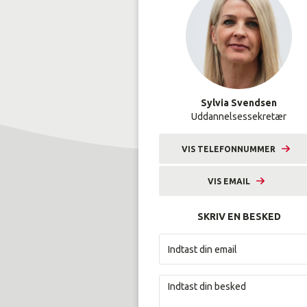
Sylvia Svendsen
Uddannelsessekretær
VIS TELEFONNUMMER
9633 2255
VIS EMAIL
syl@amunordjylland.dk
SKRIV EN BESKED