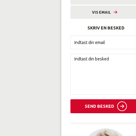
9633 2229
VIS EMAIL
sni@amunordjylland.dk
SKRIV EN BESKED
SEND BESKED