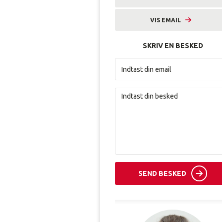
9633 2601
VIS EMAIL
mhyl@amunordjylland.dk
SKRIV EN BESKED
SEND BESKED