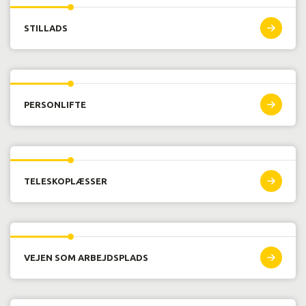
af uddannelsen i Danmark!
STILLADS
Anna Marie Klysner tager uddannelsen til betonmager:
Forelsket i beton
Se her, hvordan du bliver BETONMAGER
PERSONLIFTE
TELESKOPLÆSSER
VEJEN SOM ARBEJDSPLADS