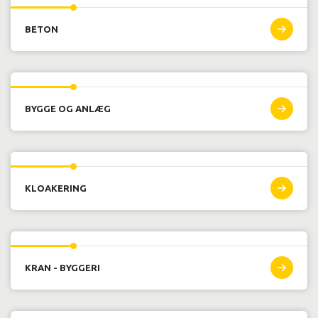
et endnu bedre indblik i arbejdsområdet.
BETON
I undervisningen lægges der vægt på, at du som kursist
lærer om de forskellige krav, der er til arbejdet på en
byggeplads. Det gælder fx kravene til byggeprocesserne,
kvaliteten og de forskellige faggrupper. Samtidig sættes
der fokus på, hvor vigtigt det er med et godt samarbejde –
BYGGE OG ANLÆG
både ift. kolleger og eksterne samarbejdspartnere.
Flere af vores kurser er certifikatbærende, og en række af
disse skal fornyes efter en periode.
KLOAKERING
Maskinoperatør - vi har forløbet til dig
Vi tilbyder et målrettet kursusforløb for dig, som er
Maskinoperatør på betonfabrik
KRAN - BYGGERI
BETONMAGER: Vi er den eneste udbyder