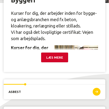
Byggeri
Kurser for dig, der arbejder inden for bygge-
og anlægsbranchen med fx beton,
kloakering, rørlægning eller stillads.
Vi har også det lovpligtige certifikat: Vejen
som arbejdsplads.
Kurser for dig, der
arbejder eller
gerne vil arbejde
LÆS MERE
inden for bygge-
og
anlægsbranchen.
Vores faglærere brænder for deres fag og for at give dig
en så praksisnær undervisning som muligt.
ASBEST
Den teoretiske undervisning kombineres altid med
praktiske opgaver.
Der gennemføres ofte besøg på byggepladser, så du får