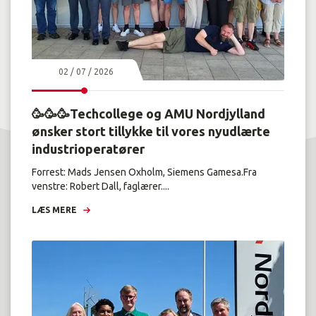
02 / 07 / 2026
🥳🥳🥳Techcollege og AMU Nordjylland
ønsker stort tillykke til vores nyudlærte
industrioperatører
Forrest: Mads Jensen Oxholm, Siemens Gamesa.Fra
venstre: Robert Dall, faglærer....
LÆS MERE