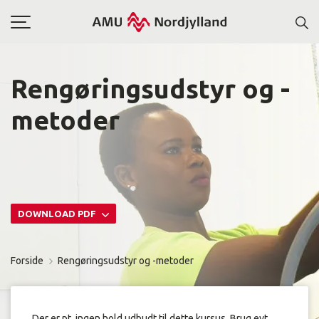
Toggle
navigation
Rengøringsudstyr og -
metoder
DOWNLOAD PDF
Forside
Rengøringsudstyr og -metoder
Der er pt. ingen hold udbudt til dette kursus. Brug evt.