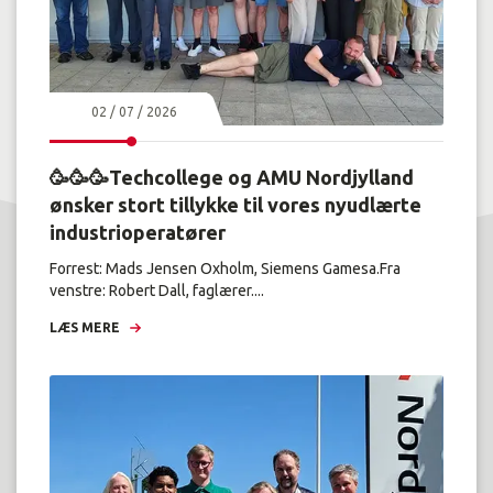
02 / 07 / 2026
🥳🥳🥳Techcollege og AMU Nordjylland
ønsker stort tillykke til vores nyudlærte
industrioperatører
Forrest: Mads Jensen Oxholm, Siemens Gamesa.Fra
venstre: Robert Dall, faglærer....
LÆS MERE