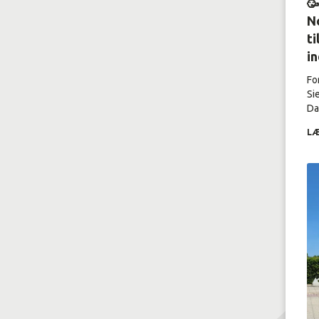

No
ti
i
Fo
Si
Dal
LÆ