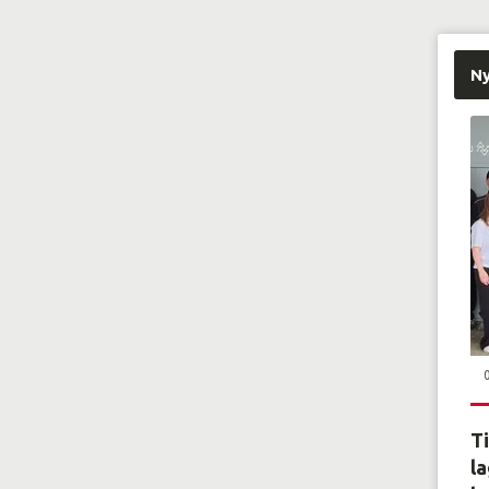
N
Ti
la