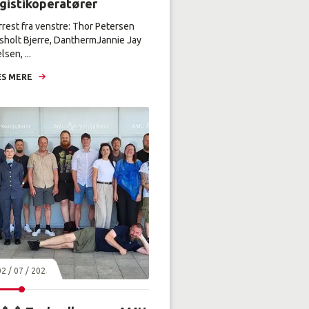
ogistikoperatører
rrest fra venstre: Thor Petersen
sholt Bjerre, DanthermJannie Jay
lsen, ...
S MERE
02 / 07 / 2026