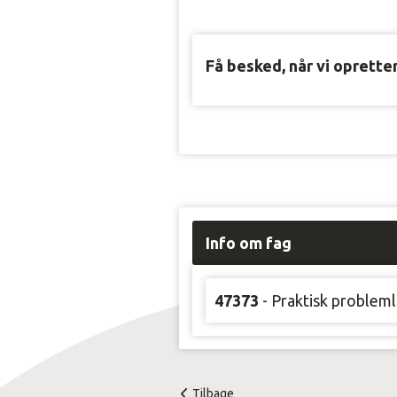
Få besked, når vi oprette
Info om fag
47373
- Praktisk problem
Tilbage