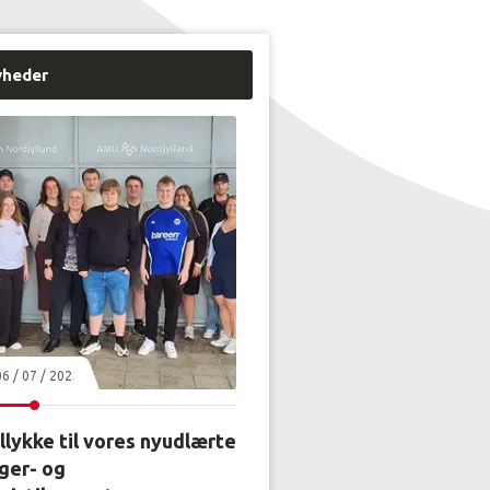
yheder
06 / 07 / 2026
llykke til vores nyudlærte
ger- og