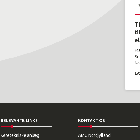
T
ti
e
Fr
Se
Nag
LÆ
RELEVANTE LINKS
KONTAKT OS
Køretekniske anlæg
AMU Nordjylland