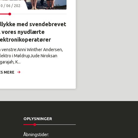
30 / 06 / 2026
illykke med svendebrevet
l vores nyudlærte
lektronikoperatører
a venstre:Anni Winther Andersen,
lektro i MøldrupJude Niroksan
arajah, K...
S MERE
OPLYSNINGER
Åbningstider: