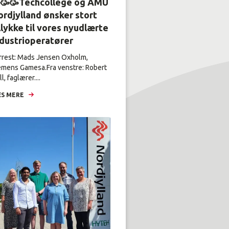
🥳🥳Techcollege og AMU
rdjylland ønsker stort
llykke til vores nyudlærte
ndustrioperatører
rrest: Mads Jensen Oxholm,
emens Gamesa.Fra venstre: Robert
l, faglærer....
S MERE