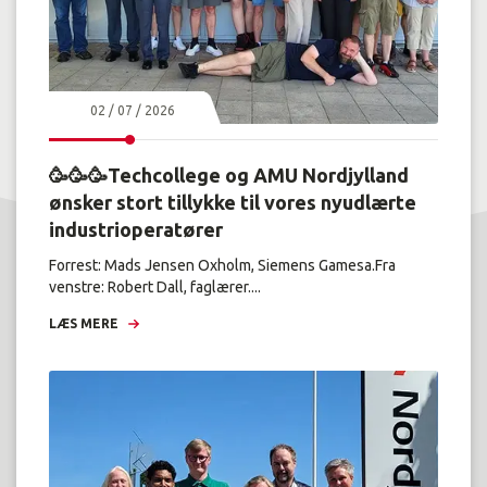
02 / 07 / 2026
🥳🥳🥳Techcollege og AMU Nordjylland
ønsker stort tillykke til vores nyudlærte
industrioperatører
Forrest: Mads Jensen Oxholm, Siemens Gamesa.Fra
venstre: Robert Dall, faglærer....
LÆS MERE