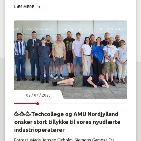
LÆS MERE
02 / 07 / 2026
🥳🥳🥳Techcollege og AMU Nordjylland
ønsker stort tillykke til vores nyudlærte
industrioperatører
Forrest: Mads Jensen Oxholm, Siemens Gamesa.Fra