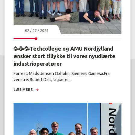
02 / 07 / 2026
🥳🥳🥳Techcollege og AMU Nordjylland
ønsker stort tillykke til vores nyudlærte
industrioperatører
Forrest: Mads Jensen Oxholm, Siemens Gamesa.Fra
venstre: Robert Dall, faglærer....
LÆS MERE