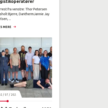
ogistikoperatører
rrest fra venstre: Thor Petersen
sholt Bjerre, DanthermJannie Jay
lsen, ...
S MERE
02 / 07 / 2026