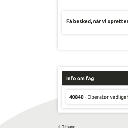
Få besked, når vi oprette
Info om fag
40840
- Operatør vedligeh
Tilbage