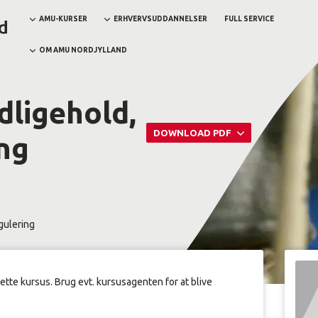
AMU-KURSER
ERHVERVSUDDANNELSER
FULL SERVICE
OM AMU NORDJYLLAND
dligehold,
DOWNLOAD PDF
ng
gulering
dette kursus. Brug evt. kursusagenten for at blive