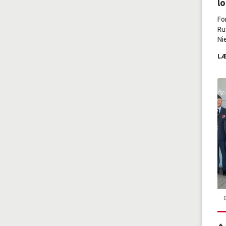
l
Fo
Ru
Nie
LÆ