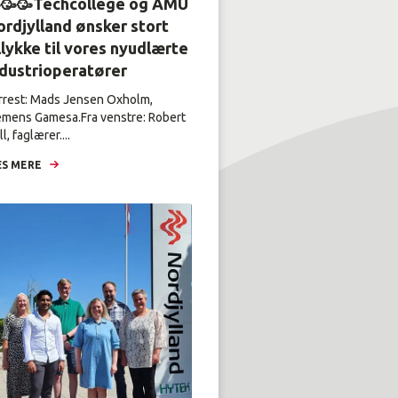
🥳🥳Techcollege og AMU
rdjylland ønsker stort
llykke til vores nyudlærte
ndustrioperatører
rrest: Mads Jensen Oxholm,
emens Gamesa.Fra venstre: Robert
l, faglærer....
S MERE