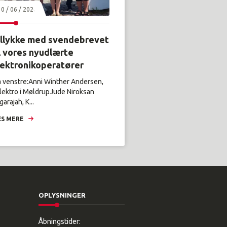
30 / 06 / 2026
illykke med svendebrevet
l vores nyudlærte
lektronikoperatører
a venstre:Anni Winther Andersen,
lektro i MøldrupJude Niroksan
arajah, K...
S MERE
OPLYSNINGER
Åbningstider: