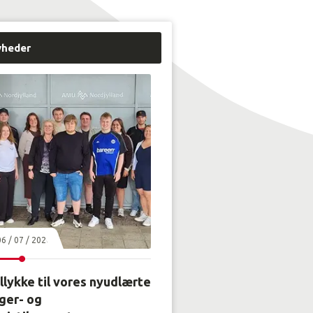
yheder
06 / 07 / 2026
llykke til vores nyudlærte
ger- og