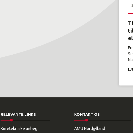
T
ti
e
Fr
Se
Nag
LÆ
RELEVANTE LINKS
KONTAKT OS
Køretekniske anlæg
AMU Nordjylland