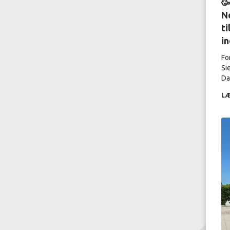

No
ti
i
Fo
Si
Dal
LÆ