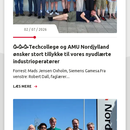
02 / 07 / 2026
🥳🥳🥳Techcollege og AMU Nordjylland
ønsker stort tillykke til vores nyudlærte
industrioperatører
Forrest: Mads Jensen Oxholm, Siemens Gamesa.Fra
venstre: Robert Dall, faglærer....
LÆS MERE