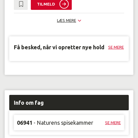
TILMELD
LÆS MERE
Få besked, når vi opretter nye hold
SE MERE
Info om fag
06941
- Naturens spisekammer
SE MERE