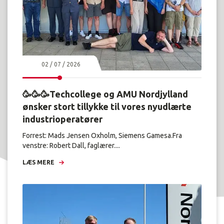
02 / 07 / 2026
🥳🥳🥳Techcollege og AMU Nordjylland
ønsker stort tillykke til vores nyudlærte
industrioperatører
Forrest: Mads Jensen Oxholm, Siemens Gamesa.Fra
venstre: Robert Dall, faglærer....
LÆS MERE