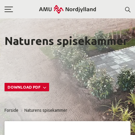
Toggle
navigation
Naturens spisekammer
DOWNLOAD PDF
Forside
Naturens spisekammer