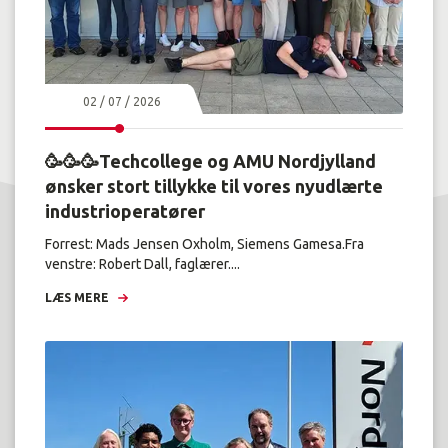
02 / 07 / 2026
🥳🥳🥳Techcollege og AMU Nordjylland
ønsker stort tillykke til vores nyudlærte
industrioperatører
Forrest: Mads Jensen Oxholm, Siemens Gamesa.Fra
venstre: Robert Dall, faglærer....
LÆS MERE