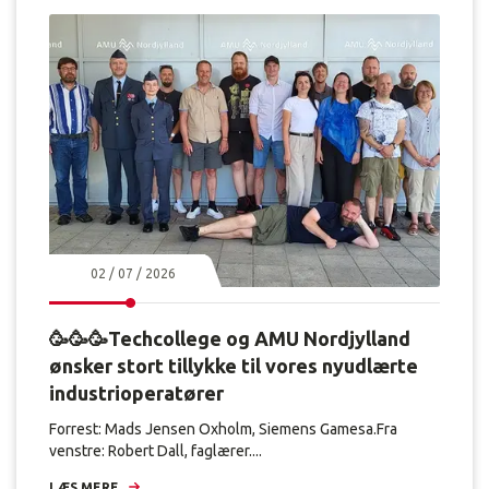
02 / 07 / 2026
🥳🥳🥳Techcollege og AMU Nordjylland
ønsker stort tillykke til vores nyudlærte
industrioperatører
Forrest: Mads Jensen Oxholm, Siemens Gamesa.Fra
venstre: Robert Dall, faglærer....
LÆS MERE