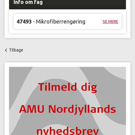
Info om fag
47493
- Mikrofiberrengøring
SE MERE
Tilbage