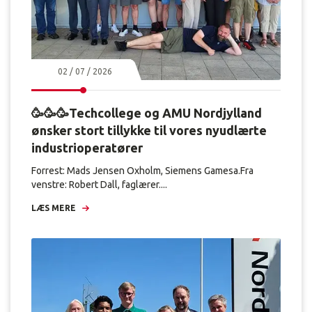
02 / 07 / 2026
🥳🥳🥳Techcollege og AMU Nordjylland
ønsker stort tillykke til vores nyudlærte
industrioperatører
Forrest: Mads Jensen Oxholm, Siemens Gamesa.Fra
venstre: Robert Dall, faglærer....
LÆS MERE