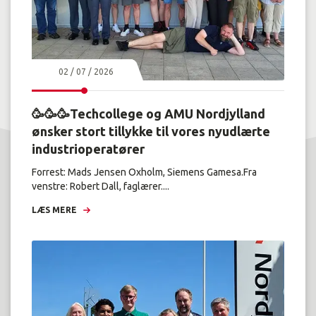
02 / 07 / 2026
🥳🥳🥳Techcollege og AMU Nordjylland
ønsker stort tillykke til vores nyudlærte
industrioperatører
Forrest: Mads Jensen Oxholm, Siemens Gamesa.Fra
venstre: Robert Dall, faglærer....
LÆS MERE