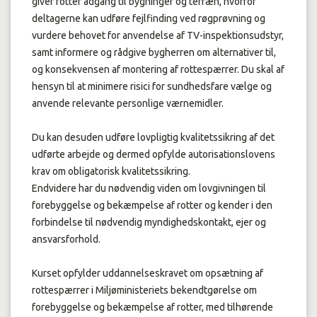
giver rotter adgang til bygninger og terræn, hvorfor
deltagerne kan udføre fejlfinding ved røgprøvning og
vurdere behovet for anvendelse af TV-inspektionsudstyr,
samt informere og rådgive bygherren om alternativer til,
og konsekvensen af montering af rottespærrer. Du skal af
hensyn til at minimere risici for sundhedsfare vælge og
anvende relevante personlige værnemidler.
Du kan desuden udføre lovpligtig kvalitetssikring af det
udførte arbejde og dermed opfylde autorisationslovens
krav om obligatorisk kvalitetssikring.
Endvidere har du nødvendig viden om lovgivningen til
forebyggelse og bekæmpelse af rotter og kender i den
forbindelse til nødvendig myndighedskontakt, ejer og
ansvarsforhold.
Kurset opfylder uddannelseskravet om opsætning af
rottespærrer i Miljøministeriets bekendtgørelse om
forebyggelse og bekæmpelse af rotter, med tilhørende