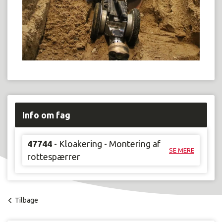
Info om fag
47744
- Kloakering - Montering af
SE MERE
rottespærrer
Tilbage