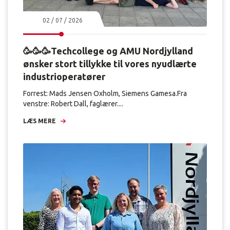
02 / 07 / 2026
🥳🥳🥳Techcollege og AMU Nordjylland
ønsker stort tillykke til vores nyudlærte
industrioperatører
Forrest: Mads Jensen Oxholm, Siemens Gamesa.Fra
venstre: Robert Dall, faglærer....
LÆS MERE