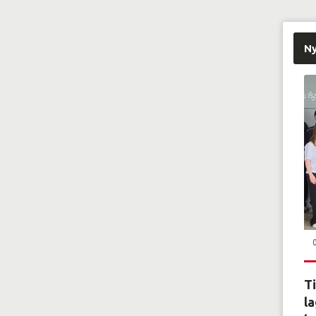
N
Ti
la