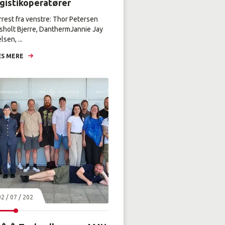
ogistikoperatører
rrest fra venstre: Thor Petersen
sholt Bjerre, DanthermJannie Jay
lsen, ...
S MERE
02 / 07 / 2026