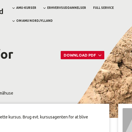
AMU-KURSER
ERHVERVSUDDANNELSER
FULL SERVICE
OM AMU NORDJYLLAND
for
DOWNLOAD PDF
småhuse
dette kursus. Brug evt. kursusagenten for at blive