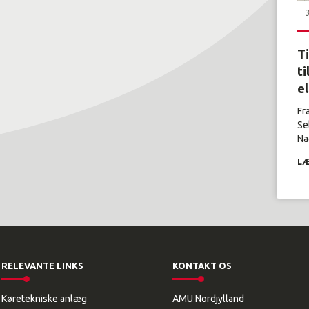
T
ti
e
Fr
Se
Nag
LÆ
RELEVANTE LINKS
KONTAKT OS
Køretekniske anlæg
AMU Nordjylland