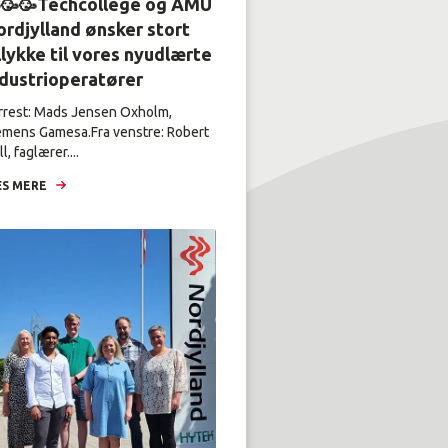
🥳🥳Techcollege og AMU
rdjylland ønsker stort
llykke til vores nyudlærte
ndustrioperatører
rrest: Mads Jensen Oxholm,
emens Gamesa.Fra venstre: Robert
l, faglærer....
S MERE