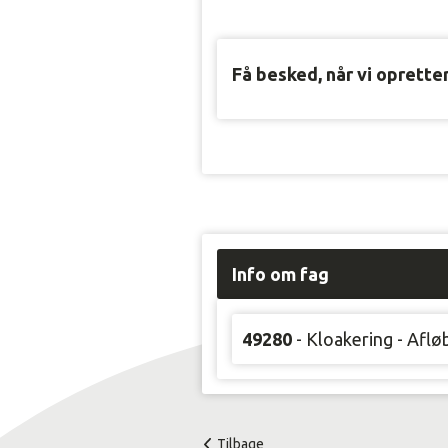
Få besked, når vi oprette
Info om fag
49280
- Kloakering - Afl
Tilbage