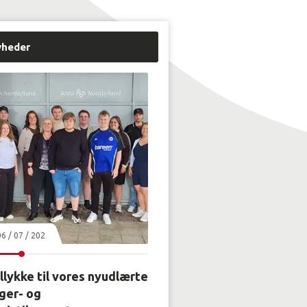
yheder
06 / 07 / 2026
llykke til vores nyudlærte
ger- og