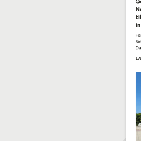

No
ti
i
Fo
Si
Dal
LÆ