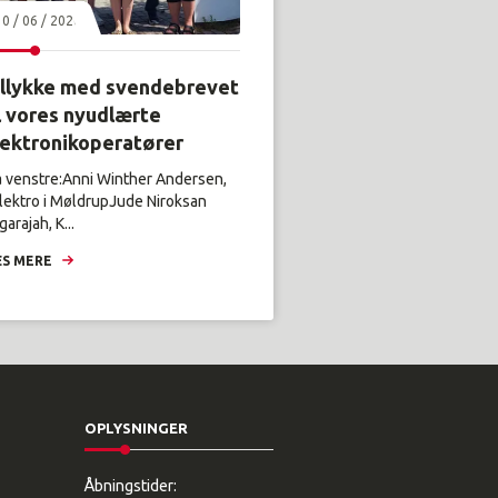
30 / 06 / 2026
illykke med svendebrevet
l vores nyudlærte
lektronikoperatører
a venstre:Anni Winther Andersen,
lektro i MøldrupJude Niroksan
arajah, K...
S MERE
OPLYSNINGER
Åbningstider: