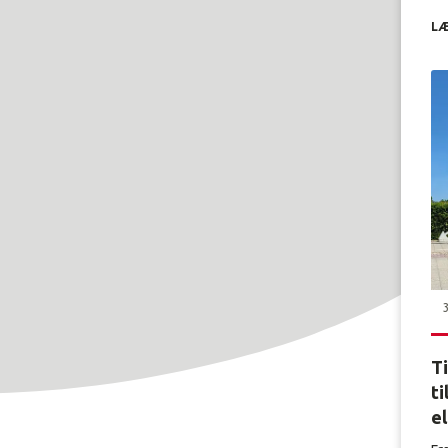
LÆ
T
ti
e