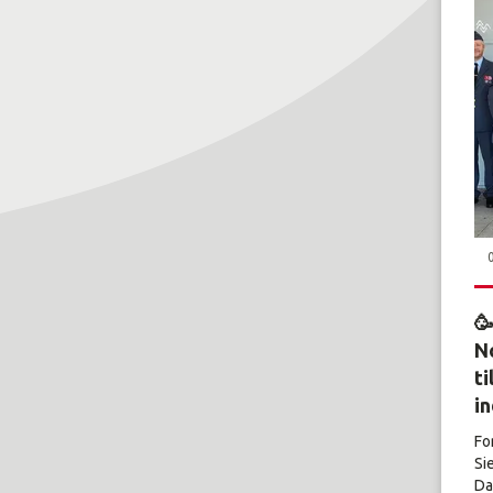

No
ti
i
Fo
Si
Dal