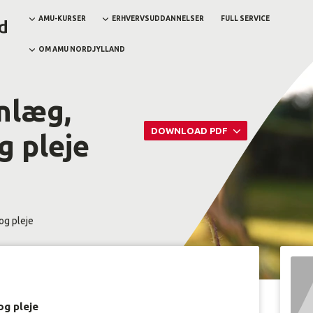
AMU-KURSER
ERHVERVSUDDANNELSER
FULL SERVICE
OM AMU NORDJYLLAND
nlæg,
DOWNLOAD PDF
g pleje
og pleje
og pleje