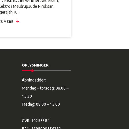
a venstre:Anni Winther Andersen,
lektro i MøldrupJude Niroksan
arajah, K...
S MERE
OPLYSNINGER
Åbningstider:
Mandag – torsdag: 08.00 –
15.30
Fredag: 08.00 – 15.00
CVR: 10255384
EAN: 5798000554382