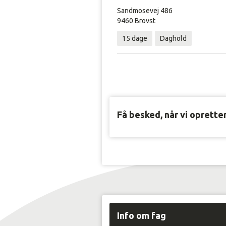
Sandmosevej 486
9460 Brovst
15 dage
Daghold
Få besked, når vi oprette
Info om fag