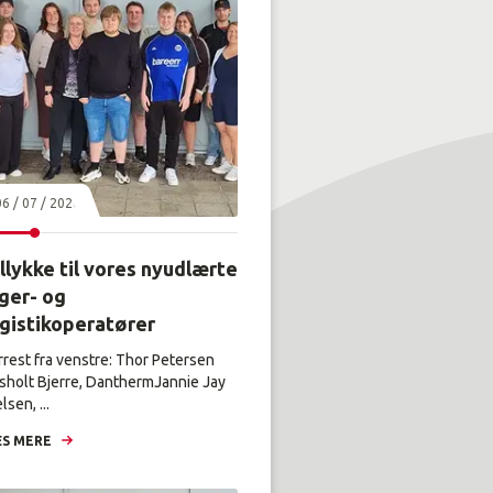
06 / 07 / 2026
llykke til vores nyudlærte
ger- og
ogistikoperatører
rrest fra venstre: Thor Petersen
sholt Bjerre, DanthermJannie Jay
lsen, ...
S MERE