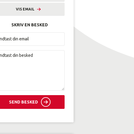
VIS EMAIL
mhyl@amunordjylland.dk
SKRIV EN BESKED
SEND BESKED