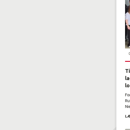
Ti
la
l
Fo
Ru
Nie
LÆ