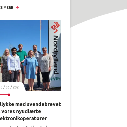
S MERE
30 / 06 / 2026
illykke med svendebrevet
l vores nyudlærte
lektronikoperatører