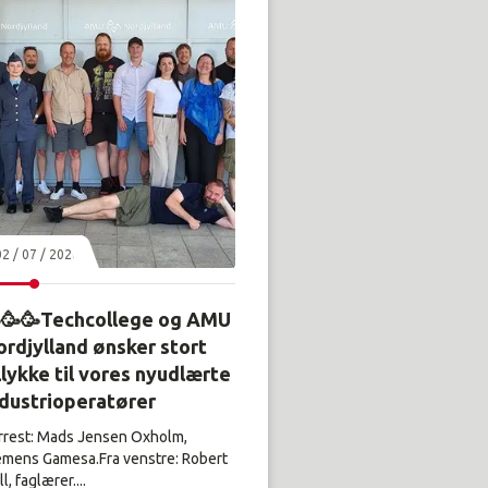
02 / 07 / 2026
🥳🥳Techcollege og AMU
rdjylland ønsker stort
llykke til vores nyudlærte
ndustrioperatører
rrest: Mads Jensen Oxholm,
emens Gamesa.Fra venstre: Robert
l, faglærer....