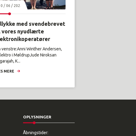
30 / 06 / 2026
illykke med svendebrevet
l vores nyudlærte
lektronikoperatører
a venstre:Anni Winther Andersen,
lektro i MøldrupJude Niroksan
arajah, K...
S MERE
OPLYSNINGER
Åbningstider: