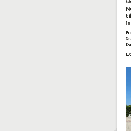

No
ti
i
Fo
Si
Dal
LÆ