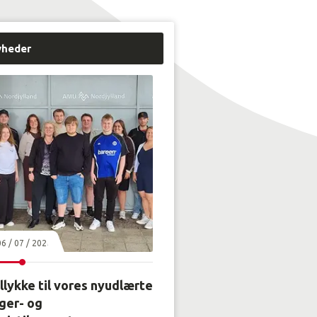
yheder
06 / 07 / 2026
llykke til vores nyudlærte
ger- og