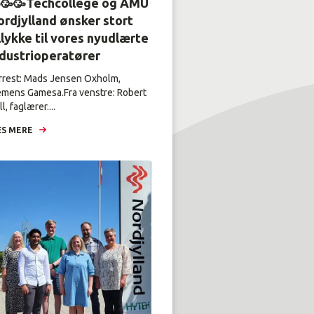
🥳🥳Techcollege og AMU
rdjylland ønsker stort
llykke til vores nyudlærte
ndustrioperatører
rrest: Mads Jensen Oxholm,
emens Gamesa.Fra venstre: Robert
l, faglærer....
S MERE