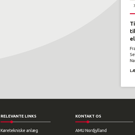
T
ti
e
Fr
Se
Nag
LÆ
RELEVANTE LINKS
KONTAKT OS
Køretekniske anlæg
AMU Nordjylland