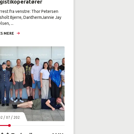
ogistikoperatører
rrest fra venstre: Thor Petersen
sholt Bjerre, DanthermJannie Jay
lsen, ...
S MERE
02 / 07 / 2026