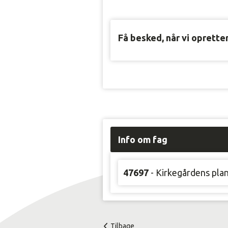
Få besked, når vi oprette
Info om fag
47697
- Kirkegårdens pla
Tilbage