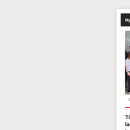
N
Ti
la