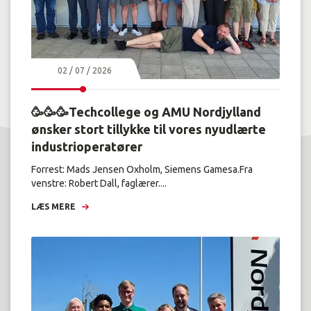
02 / 07 / 2026
🥳🥳🥳Techcollege og AMU Nordjylland
ønsker stort tillykke til vores nyudlærte
industrioperatører
Forrest: Mads Jensen Oxholm, Siemens Gamesa.Fra
venstre: Robert Dall, faglærer....
LÆS MERE