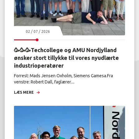
02 / 07 / 2026
🥳🥳🥳Techcollege og AMU Nordjylland
ønsker stort tillykke til vores nyudlærte
industrioperatører
Forrest: Mads Jensen Oxholm, Siemens Gamesa.Fra
venstre: Robert Dall, faglærer....
LÆS MERE