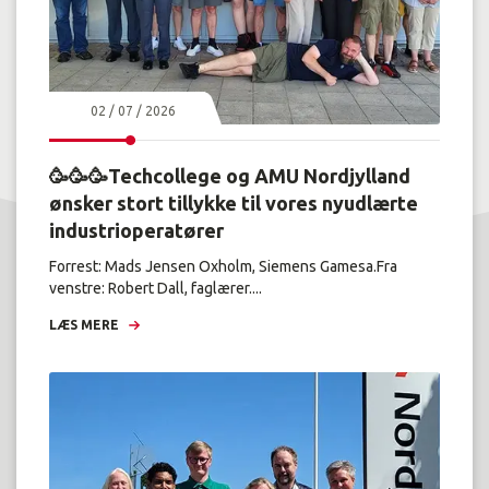
02 / 07 / 2026
🥳🥳🥳Techcollege og AMU Nordjylland
ønsker stort tillykke til vores nyudlærte
industrioperatører
Forrest: Mads Jensen Oxholm, Siemens Gamesa.Fra
venstre: Robert Dall, faglærer....
LÆS MERE