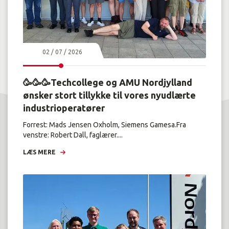
02 / 07 / 2026
🥳🥳🥳Techcollege og AMU Nordjylland
ønsker stort tillykke til vores nyudlærte
industrioperatører
Forrest: Mads Jensen Oxholm, Siemens Gamesa.Fra
venstre: Robert Dall, faglærer....
LÆS MERE