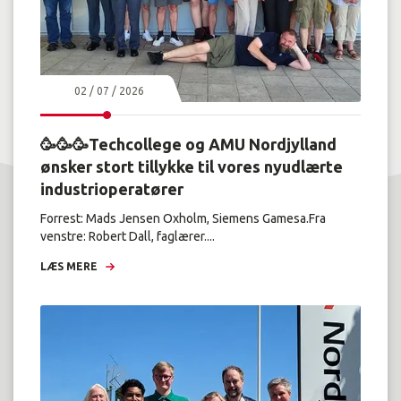
02 / 07 / 2026
🥳🥳🥳Techcollege og AMU Nordjylland
ønsker stort tillykke til vores nyudlærte
industrioperatører
Forrest: Mads Jensen Oxholm, Siemens Gamesa.Fra
venstre: Robert Dall, faglærer....
LÆS MERE