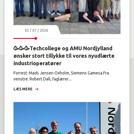
02 / 07 / 2026
🥳🥳🥳Techcollege og AMU Nordjylland
ønsker stort tillykke til vores nyudlærte
industrioperatører
Forrest: Mads Jensen Oxholm, Siemens Gamesa.Fra
venstre: Robert Dall, faglærer....
LÆS MERE