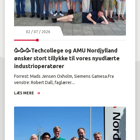
02 / 07 / 2026
🥳🥳🥳Techcollege og AMU Nordjylland
ønsker stort tillykke til vores nyudlærte
industrioperatører
Forrest: Mads Jensen Oxholm, Siemens Gamesa.Fra
venstre: Robert Dall, faglærer....
LÆS MERE