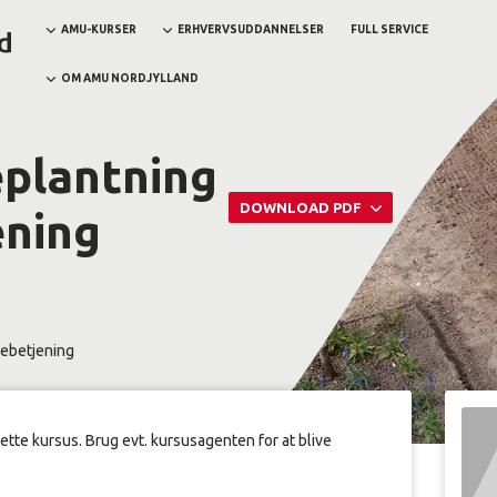
AMU-KURSER
ERHVERVSUDDANNELSER
FULL SERVICE
OM AMU NORDJYLLAND
plantning
DOWNLOAD PDF
ening
ebetjening
dette kursus. Brug evt. kursusagenten for at blive