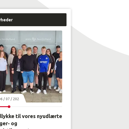
yheder
06 / 07 / 2026
llykke til vores nyudlærte
ger- og