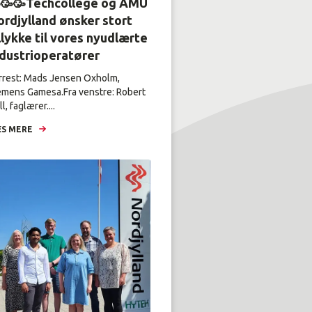
🥳🥳Techcollege og AMU
rdjylland ønsker stort
llykke til vores nyudlærte
ndustrioperatører
rrest: Mads Jensen Oxholm,
emens Gamesa.Fra venstre: Robert
l, faglærer....
S MERE