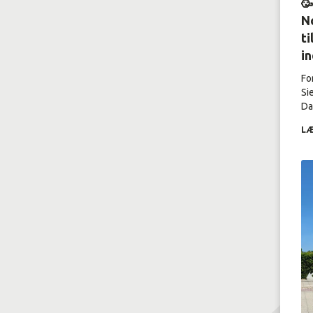

No
ti
i
Fo
Si
Dal
LÆ