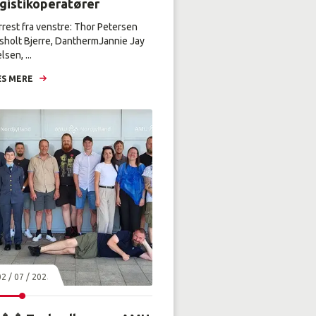
ogistikoperatører
rrest fra venstre: Thor Petersen
sholt Bjerre, DanthermJannie Jay
lsen, ...
S MERE
02 / 07 / 2026