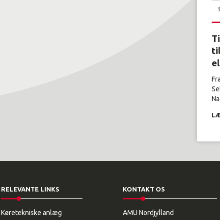
T
ti
e
Fr
Se
Nag
LÆ
RELEVANTE LINKS
KONTAKT OS
Køretekniske anlæg
AMU Nordjylland