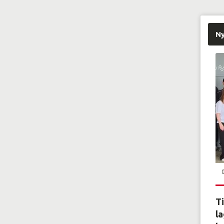
N
Ti
la