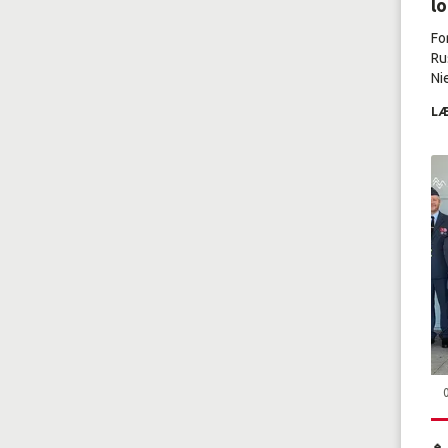
l
Fo
Ru
Nie
LÆ