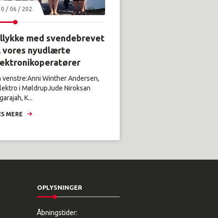
30 / 06 / 2026
illykke med svendebrevet
l vores nyudlærte
lektronikoperatører
a venstre:Anni Winther Andersen,
lektro i MøldrupJude Niroksan
arajah, K...
S MERE
OPLYSNINGER
Åbningstider: