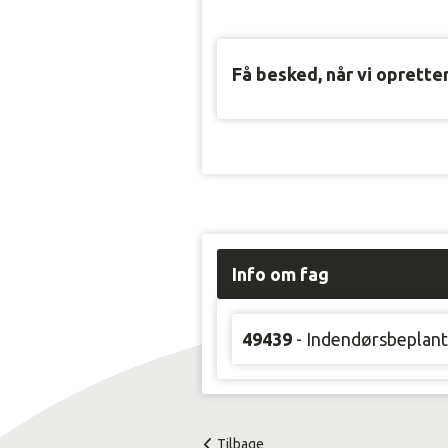
Få besked, når vi oprette
Info om fag
49439
- Indendørsbeplant
Tilbage