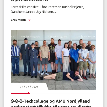
Forrest fra venstre: Thor Petersen Rusholt Bjerre,
DanthermJannie Jay Nielsen, ...
LÆS MERE
02 / 07 / 2026
🥳🥳🥳Techcollege og AMU Nordjylland