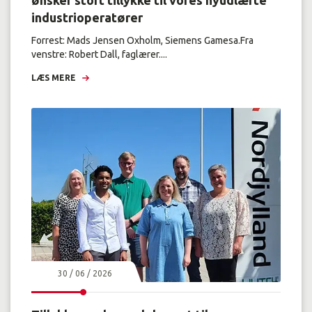
ønsker stort tillykke til vores nyudlærte
industrioperatører
Forrest: Mads Jensen Oxholm, Siemens Gamesa.Fra
venstre: Robert Dall, faglærer....
LÆS MERE
30 / 06 / 2026