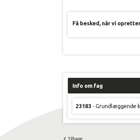
Få besked, når vi oprette
Info om fag
23183
- Grundlæggende kv
Tilbage