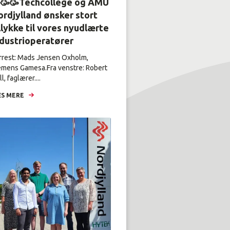
🥳🥳Techcollege og AMU
rdjylland ønsker stort
llykke til vores nyudlærte
ndustrioperatører
rrest: Mads Jensen Oxholm,
emens Gamesa.Fra venstre: Robert
l, faglærer....
S MERE