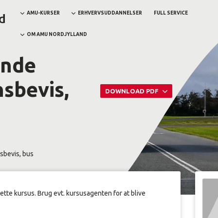
AMU-KURSER
ERHVERVSUDDANNELSER
FULL SERVICE
OM AMU NORDJYLLAND
ende
nsbevis,
DOWNLOAD PDF
sbevis, bus
dette kursus. Brug evt. kursusagenten for at blive