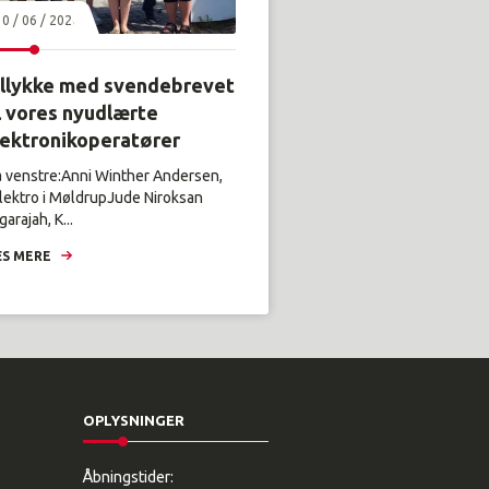
30 / 06 / 2026
illykke med svendebrevet
l vores nyudlærte
lektronikoperatører
a venstre:Anni Winther Andersen,
lektro i MøldrupJude Niroksan
arajah, K...
S MERE
OPLYSNINGER
Åbningstider: