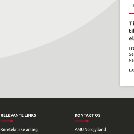
T
ti
e
Fr
Se
Nag
LÆ
RELEVANTE LINKS
KONTAKT OS
Køretekniske anlæg
AMU Nordjylland