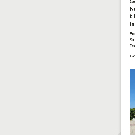

No
ti
i
Fo
Si
Dal
LÆ