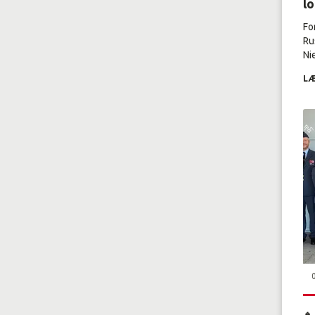
l
Fo
Ru
Nie
LÆ