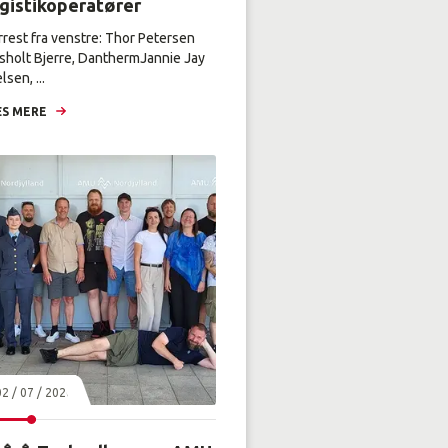
ogistikoperatører
rrest fra venstre: Thor Petersen
sholt Bjerre, DanthermJannie Jay
lsen, ...
S MERE
02 / 07 / 2026