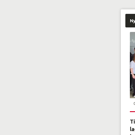
N
Ti
la