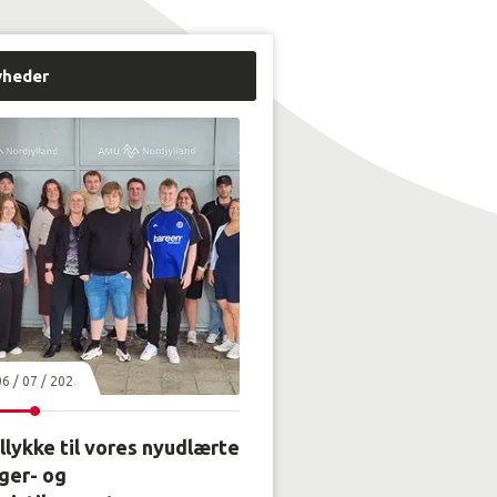
yheder
06 / 07 / 2026
llykke til vores nyudlærte
ger- og