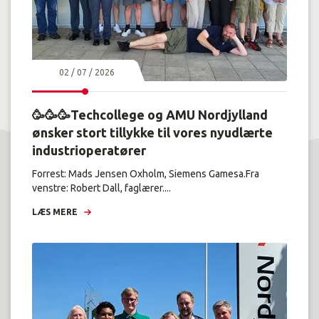
02 / 07 / 2026
🥳🥳🥳Techcollege og AMU Nordjylland
ønsker stort tillykke til vores nyudlærte
industrioperatører
Forrest: Mads Jensen Oxholm, Siemens Gamesa.Fra
venstre: Robert Dall, faglærer....
LÆS MERE