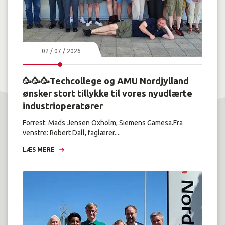
02 / 07 / 2026
🥳🥳🥳Techcollege og AMU Nordjylland
ønsker stort tillykke til vores nyudlærte
industrioperatører
Forrest: Mads Jensen Oxholm, Siemens Gamesa.Fra
venstre: Robert Dall, faglærer....
LÆS MERE