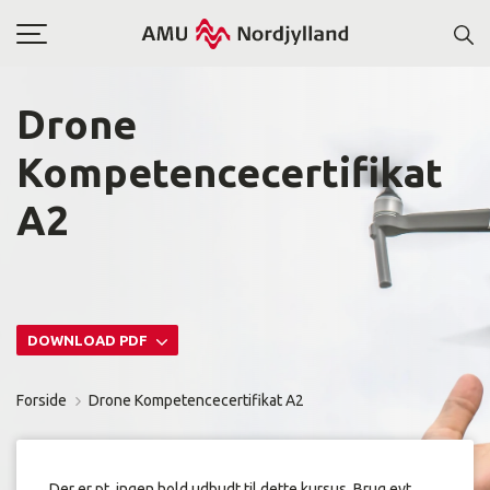
Toggle
navigation
Drone
Kompetencecertifikat
A2
DOWNLOAD PDF
Forside
Drone Kompetencecertifikat A2
Der er pt. ingen hold udbudt til dette kursus. Brug evt.